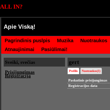
ALL IN?
Apie Viską!
Pagrindinis puslpis
Muzika
Nuotraukos
Atnaujinimai
Pasiūlimai!
gert
Sveiki, svečias
Prisijungimas
Profilis
Nuotraukos(1)
Registracija
Paskutinis prisijungimas
Registracijos data